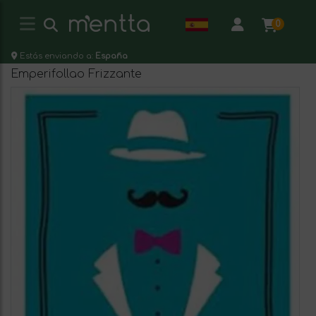
0
Estás enviando a:
España
Emperifollao Frizzante