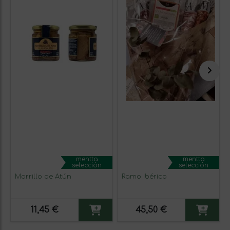
mentta
mentta
selección
selección
Morrillo de Atún
Ramo Ibérico
11,45 €
45,50 €