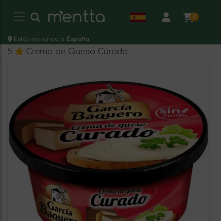
0
Estás enviando a:
España
5
Crema de Queso Curado