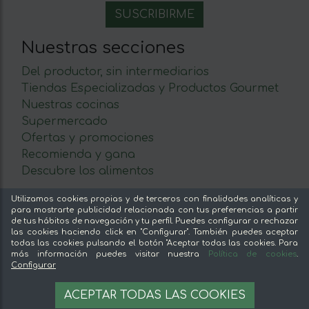
Nuestras secciones
Del productor, sin intermediarios
Tiendas Especializadas y Productos Gourmet
Nuestras cocinas
Supermercado
Ofertas y promociones
Recomienda y gana
Descubre los alimentos
Sobre mentta
Utilizamos cookies propias y de terceros con finalidades analíticas y
para mostrarte publicidad relacionada con tus preferencias a partir
de tus hábitos de navegación y tu perfil. Puedes configurar o rechazar
Ventajas de comprar comida online en mentta
las cookies haciendo click en "Configurar". También puedes aceptar
Conoce mentta
todas las cookies pulsando el botón "Aceptar todas las cookies. Para
más información puedes visitar nuestra
Política de cookies
.
Blog de mentta
Configurar
Vende en mentta
2,08 €
AÑADIR A LA CESTA
Fidelización
ACEPTAR TODAS LAS COOKIES
16.64 €/kg
Preguntas frecuentes