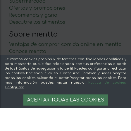
Supermercado
Ofertas y promociones
Recomienda y gana
Descubre los alimentos
Sobre mentta
Ventajas de comprar comida online en mentta
Conoce mentta
Blog de mentta
Utilizamos cookies propias y de terceros con finalidades analíticas y
para mostrarte publicidad relacionada con tus preferencias a partir
Vende en mentta
de tus hábitos de navegación y tu perfil. Puedes configurar o rechazar
Fidelización
las cookies haciendo click en "Configurar". También puedes aceptar
todas las cookies pulsando el botón "Aceptar todas las cookies. Para
Preguntas frecuentes
más información puedes visitar nuestra
Política de cookies
.
Configurar
Legal
219 €
AÑADIR A LA CESTA
ACEPTAR TODAS LAS COOKIES
292 €/L
Aviso legal
Términos y condiciones
Pago seguro
Gestion de cookies