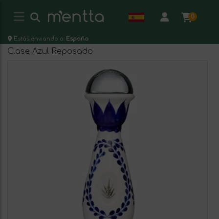
0
Estás enviando a:
España
Clase Azul Reposado