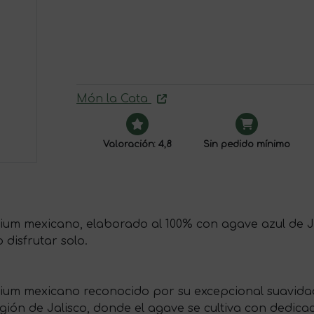
Món la Cata
Valoración: 4,8
Sin pedido mínimo
ium mexicano, elaborado al 100% con agave azul de Ja
o disfrutar solo.
ium mexicano reconocido por su excepcional suavidad 
ión de Jalisco, donde el agave se cultiva con dedicac