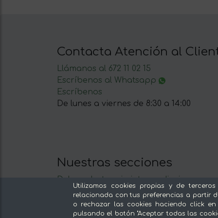
Contacta Atención al Clien
Llámanos al 672 11 02 15
Escríbenos al Whatsapp
Escríbenos
De lunes a viernes de 8:30 a 14:00
Nuestras secciones
Del productor, sin intermediarios
Utilizamos cookies propias y de terceros
Tiendas Especializadas y Productos
relacionada con tus preferencias a partir d
Gourmet
o rechazar las cookies haciendo click en
pulsando el botón "Aceptar todas las cooki
Nuestras cocinas