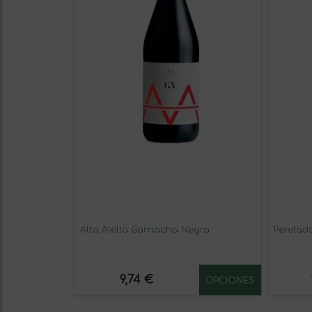
Alta Alella Garnacha Negra
Perelad
9,74 €
OPCIONES