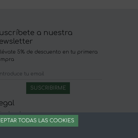
uscríbete a nuestra
ewsletter
llévate 5% de descuento en tu primera
ompra
egal
iso legal
EPTAR TODAS LAS COOKIES
rminos y condiciones
ago seguro
stion de cookies