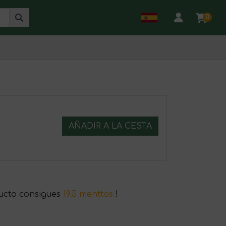
0
AÑADIR A LA CESTA
ucto consigues
19.5 menttos
!