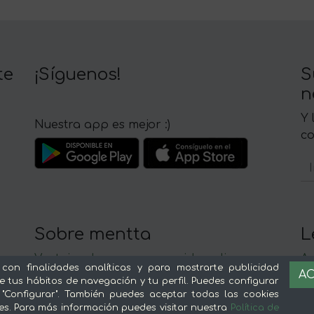
te
¡Síguenos!
S
n
Y 
Nuestra app es mejor :)
c
Sobre mentta
L
Ventajas de comprar comida online en
Av
 con finalidades analíticas y para mostrarte publicidad
AC
mentta
Té
e tus hábitos de navegación y tu perfil. Puedes configurar
Conoce mentta
P
 "Configurar". También puedes aceptar todas las cookies
es. Para más información puedes visitar nuestra
Política de
Blog de mentta
Ge