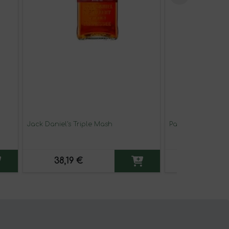
Jack Daniel's Triple Mash
Paseante La Dud
38,19 €
12,95 €