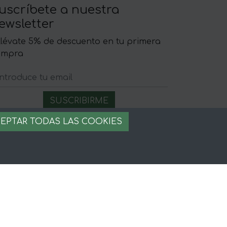
uscríbete a nuestra
ewsletter
llévate 5% de descuento en tu primera
ompra
EPTAR TODAS LAS COOKIES
egal
iso legal
rminos y condiciones
ago seguro
stion de cookies