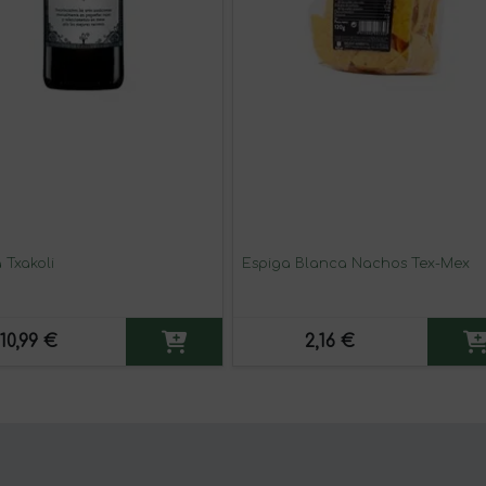
 Txakoli
Espiga Blanca Nachos Tex-Mex
10,99 €
2,16 €