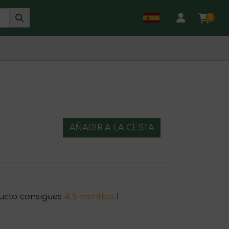
0
AÑADIR A LA CESTA
ucto consigues
4.5 menttos
!