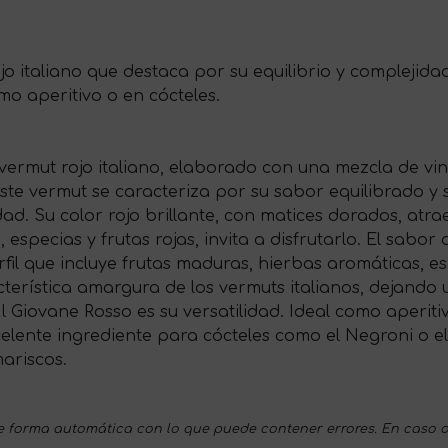
jo italiano que destaca por su equilibrio y complejid
mo aperitivo o en cócteles.
 vermut rojo italiano, elaborado con una mezcla de vi
Este vermut se caracteriza por su sabor equilibrado y
. Su color rojo brillante, con matices dorados, atrae
specias y frutas rojas, invita a disfrutarlo. El sabor
fil que incluye frutas maduras, hierbas aromáticas, es
acterística amargura de los vermuts italianos, dejando
 Giovane Rosso es su versatilidad. Ideal como aperitiv
elente ingrediente para cócteles como el Negroni o e
ariscos.
 forma automática con lo que puede contener errores. En caso d