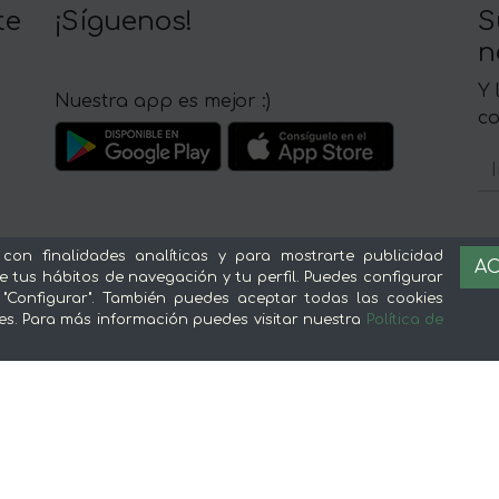
te
¡Síguenos!
S
n
Y 
Nuestra app es mejor :)
c
 con finalidades analíticas y para mostrarte publicidad
AC
Sobre mentta
L
e tus hábitos de navegación y tu perfil. Puedes configurar
 "Configurar". También puedes aceptar todas las cookies
Ventajas de comprar comida online en
Av
es. Para más información puedes visitar nuestra
Política de
mentta
Té
Conoce mentta
P
Blog de mentta
Ge
Vende en mentta
Fidelización
Preguntas frecuentes