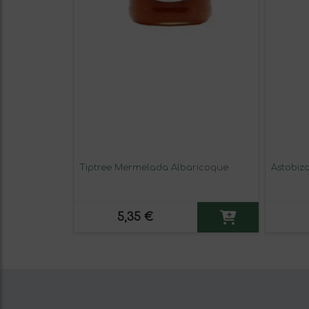
Tiptree Mermelada Albaricoque
Astobiza
5,35 €