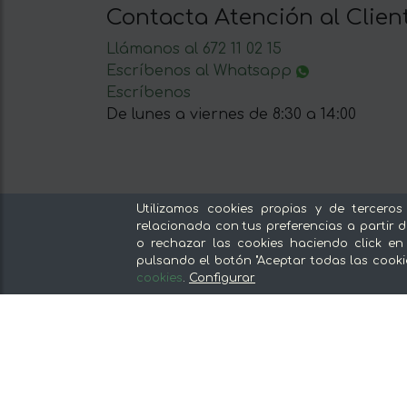
Contacta Atención al Clien
Llámanos al 672 11 02 15
Escríbenos al Whatsapp
Escríbenos
De lunes a viernes de 8:30 a 14:00
Utilizamos cookies propias y de terceros
Nuestras secciones
relacionada con tus preferencias a partir d
o rechazar las cookies haciendo click en
Del productor, sin intermediarios
pulsando el botón "Aceptar todas las cooki
Tiendas Especializadas y Productos
cookies
.
Configurar
Gourmet
Nuestras cocinas
Supermercado
Ofertas y promociones
Recomienda y gana