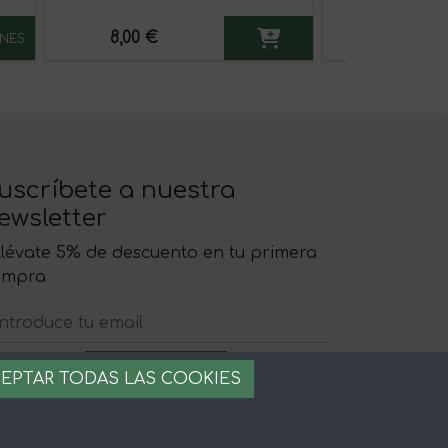
8,00 €
300,00 €
NES
uscríbete a nuestra
ewsletter
llévate 5% de descuento en tu primera
ompra
EPTAR TODAS LAS COOKIES
egal