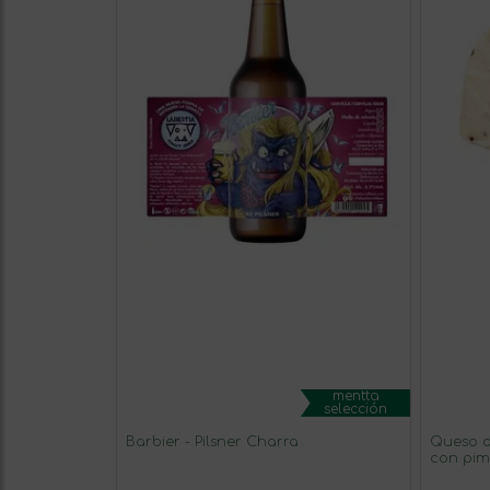
mentta
selección
Barbier - Pilsner Charra
Queso de ove
con pim