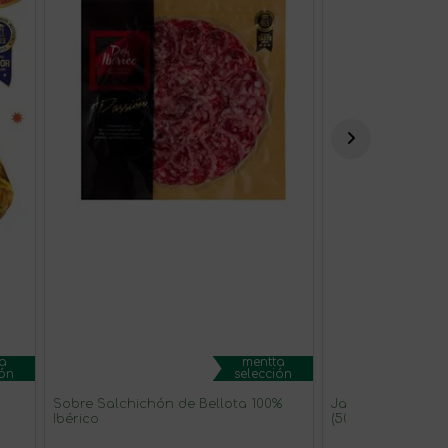
a
mentta
ión
selección
Sobre Salchichón de Bellota 100%
Jamón de Cebo d
Ibérico
(50% Raza Ibérica