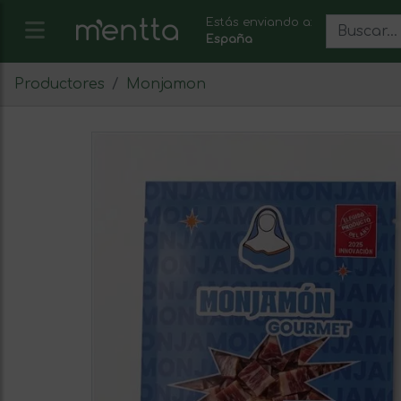
Estás enviando a:
España
Productores
Monjamon