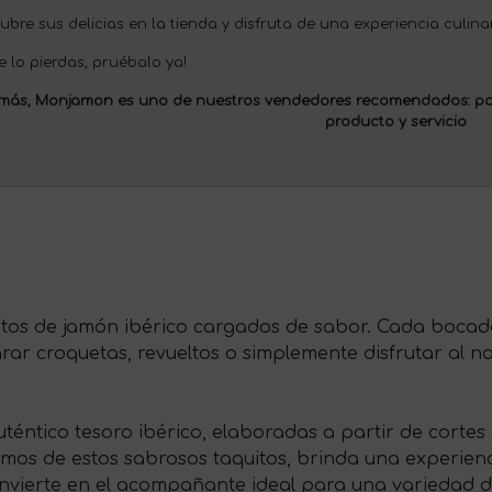
bre sus delicias en la tienda y disfruta de una experiencia culina
e lo pierdas, pruébalo ya!
más, Monjamon es uno de nuestros
vendedores recomendados:
po
producto y servicio
os de jamón ibérico cargados de sabor. Cada bocado
rar croquetas, revueltos o simplemente disfrutar al na
ntico tesoro ibérico, elaboradas a partir de cortes 
amos de estos sabrosos taquitos, brinda una experienc
onvierte en el acompañante ideal para una variedad d