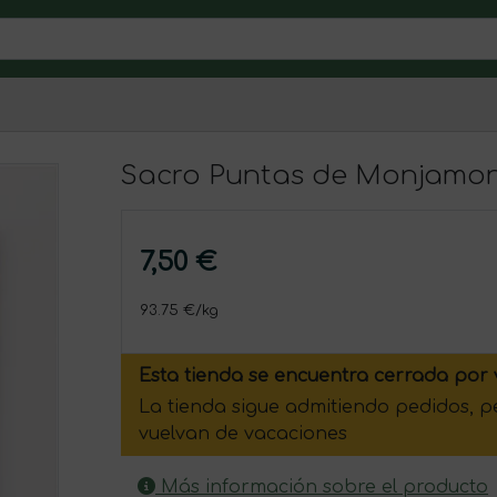
Sacro Puntas de Monjamo
7,50 €
93.75 €/kg
Esta tienda se encuentra cerrada por 
La tienda sigue admitiendo pedidos, 
vuelvan de vacaciones
Más información sobre el producto