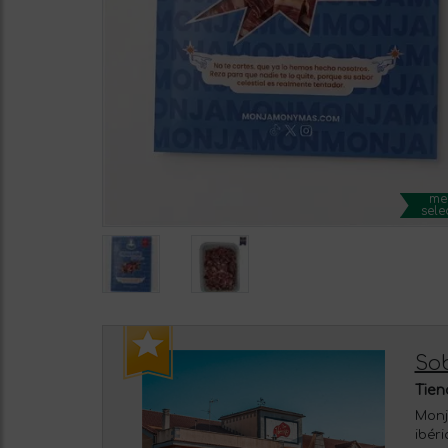
me
sele
So
Tien
Monj
ibéri