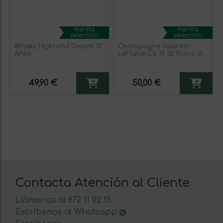
mentta
mentta
selección
selección
Whisky Highland Dream 12
Champagne Valentin
Años
LeFlaive CV 19 30 Blanc de
Blancs
49,90 €
50,00 €
Contacta Atención al Cliente
Llámanos al 672 11 02 15
Escríbenos al Whatsapp