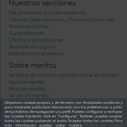
Nuestras secciones
Del productor, sin intermediarios
Tiendas Especializadas y Productos Gourmet
Nuestras cocinas
Supermercado
Ofertas y promociones
Recomienda y gana
Descubre los alimentos
Sobre mentta
Ventajas de comprar comida online en mentta
Conoce mentta
Blog de mentta
Vende en mentta
Fidelización
Utilizamos cookies propias y de terceros con finalidades analíticas y
para mostrarte publicidad relacionada con tus preferencias a partir
Preguntas frecuentes
de tus hábitos de navegación y tu perfil. Puedes configurar o rechazar
las cookies haciendo click en "Configurar". También puedes aceptar
Legal
todas las cookies pulsando el botón "Aceptar todas las cookies. Para
más información puedes visitar nuestra
Política de cookies
.