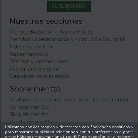
Nuestras secciones
Del productor, sin intermediarios
Tiendas Especializadas y Productos Gourmet
Nuestras cocinas
Supermercado
Ofertas y promociones
Recomienda y gana
Descubre los alimentos
Sobre mentta
Ventajas de comprar comida online en mentta
Conoce mentta
Blog de mentta
Vende en mentta
Utilizamos cookies propias y de terceros con finalidades analíticas y
Fidelización
para mostrarte publicidad relacionada con tus preferencias a partir
Preguntas frecuentes
de tus hábitos de navegación y tu perfil. Puedes configurar o rechazar