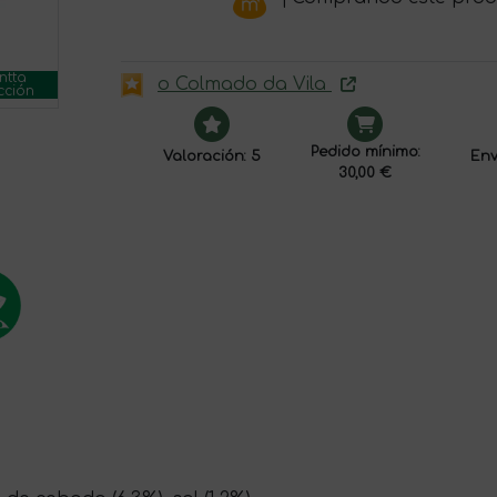
ntta
o Colmado da Vila
cción
Pedido mínimo:
Valoración: 5
Env
30,00 €
a