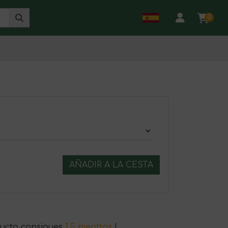
0
AÑADIR A LA CESTA
ucto consigues
1.5 menttos
!