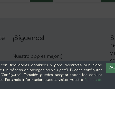
te
¡Síguenos!
S
n
Y 
Nuestra app es mejor :)
c
 con finalidades analíticas y para mostrarte publicidad
AC
e tus hábitos de navegación y tu perfil. Puedes configurar
 "Configurar". También puedes aceptar todas las cookies
es. Para más información puedes visitar nuestra
Política de
Sobre mentta
L
Ventajas de comprar comida online en
Av
mentta
Té