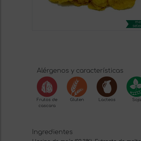
me
sele
Alérgenos y características
Frutos de
Gluten
Lacteos
Soj
cascara
Ingredientes