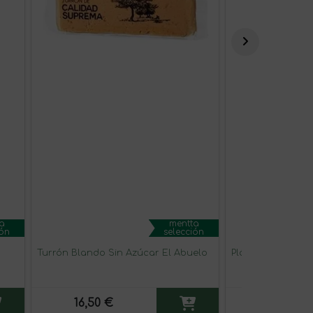
a
mentta
ión
selección
Turrón Blando Sin Azúcar El Abuelo
Plátano chip
16,50 €
2,25 €