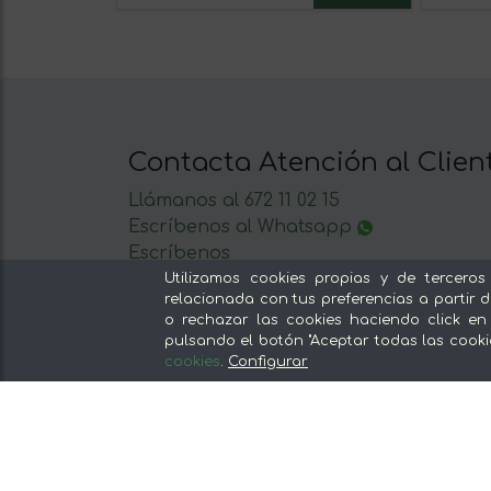
Contacta Atención al Clien
Llámanos al 672 11 02 15
Escríbenos al Whatsapp
Escríbenos
De lunes a viernes de 8:30 a 14:00
Utilizamos cookies propias y de terceros
relacionada con tus preferencias a partir d
o rechazar las cookies haciendo click en
pulsando el botón "Aceptar todas las cooki
cookies
.
Configurar
Nuestras secciones
Del productor, sin intermediarios
Tiendas Especializadas y Productos