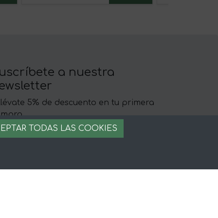
uscríbete a nuestra
ewsletter
llévate 5% de descuento en tu primera
ompra
EPTAR TODAS LAS COOKIES
egal
iso legal
rminos y condiciones