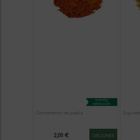
mentta
selección
Condimento de paella
Soja tex
2,00 €
OPCIONES