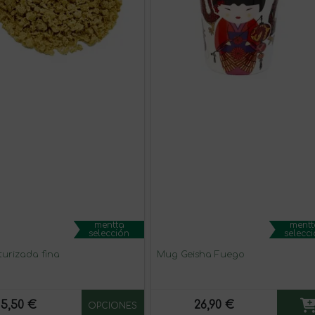
mentta
mentt
selección
selecc
turizada fina
Mug Geisha Fuego
5,50 €
26,90 €
OPCIONES