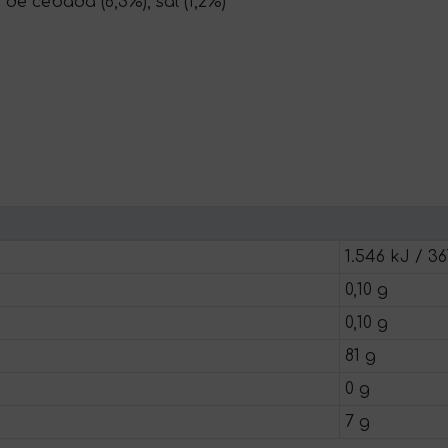
de cebada (6,3%), sal (1,2%)
1.546 kJ / 36
0,10 g
0,10 g
81 g
0 g
7 g