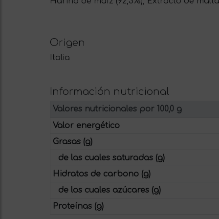
Harina de maíz (92,3%), Extracto de malta 
Origen
Italia
Información nutricional
Valores nutricionales por 100,0 g
Valor energético
Grasas (g)
de las cuales saturadas (g)
Hidratos de carbono (g)
de los cuales azúcares (g)
Proteínas (g)