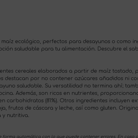
de maíz ecológico, perfectos para desayunos o como in
ción saludable para tu alimentación. Descubre el sabor
jientes cereales elaborados a partir de maíz tostado, 
es destacan por no contener azúcares añadidos ni con
yuno saludable. Su versatilidad no termina ahí; tambi
ocina. Además, son ricos en nutrientes, proporcionand
n carbohidratos (81%). Otros ingredientes incluyen ex
, frutos de cáscara y leche, así como gluten. Origina
y nutritiva.
 forma automática con lo que puede contener errores. En caso d