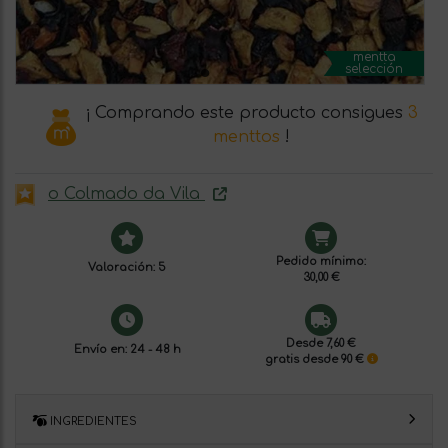
mentta
selección
¡ Comprando este producto consigues
3
menttos
!
o Colmado da Vila
Pedido mínimo:
Valoración: 5
30,00 €
Desde 7,60 €
Envío en: 24 - 48 h
gratis desde 90 €
INGREDIENTES