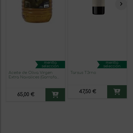
mentta
mentta
selección
selección
Aceite de Oliva Virgen
Tarsus T3rno
Extra Navalices (Garrafa
5L)
47,50 €
65,00 €