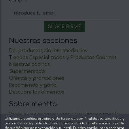
Nuestras secciones
Del productor, sin intermediarios
Tiendas Especializadas y Productos Gourmet
Nuestras cocinas
Supermercado
Ofertas y promociones
Recomienda y gana
Descubre los alimentos
Sobre mentta
Ventajas de comprar comida online en mentta
Utilizamos cookies propias y de terceros con finalidades analíticas y
Conoce mentta
para mostrarte publicidad relacionada con tus preferencias a partir
Blog de mentta
de tus hábitos de navegación y tu perfil. Puedes configurar o rechazar