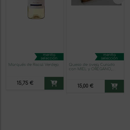
mentta
mentta
selección
selección
Marqués de Riscal Verdejo
Queso de oveja Curado
con MIEL y ORÉGANO,
cuña
15,75 €
15,00 €