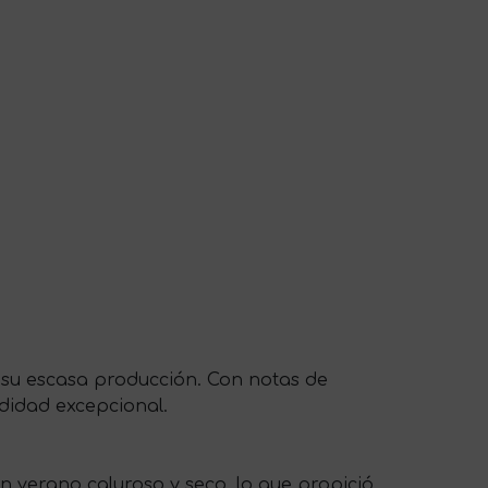
 su escasa producción. Con notas de
didad excepcional.
n verano caluroso y seco, lo que propició