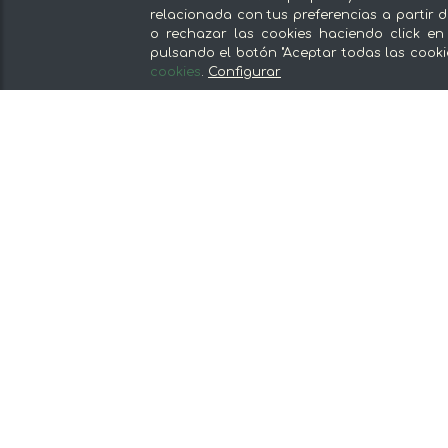
relacionada con tus preferencias a partir d
o rechazar las cookies haciendo click en
pulsando el botón "Aceptar todas las cooki
Nuestras secciones
cookies
.
Configurar
Del productor, sin intermediarios
Tiendas Especializadas y Productos
Gourmet
Nuestras cocinas
Supermercado
Ofertas y promociones
Recomienda y gana
Descubre los alimentos