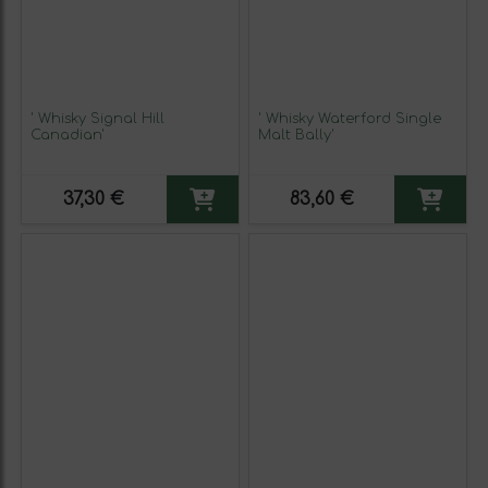
' Whisky Signal Hill
' Whisky Waterford Single
Canadian'
Malt Bally'
37,30 €
83,60 €