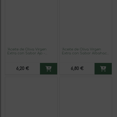
'Aceite de Oliva Virgen
'Aceite de Oliva Virgen
Extra con Sabor Ajo -
Extra con Sabor Albahaca
Aerosoles al Gusto'
- Aerosoles al Gusto'
6,20 €
6,80 €