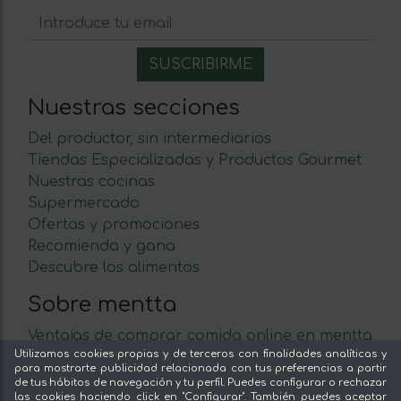
Nuestras secciones
Del productor, sin intermediarios
Tiendas Especializadas y Productos Gourmet
Nuestras cocinas
Supermercado
Ofertas y promociones
Recomienda y gana
Descubre los alimentos
Sobre mentta
Ventajas de comprar comida online en mentta
Utilizamos cookies propias y de terceros con finalidades analíticas y
Conoce mentta
para mostrarte publicidad relacionada con tus preferencias a partir
Blog de mentta
de tus hábitos de navegación y tu perfil. Puedes configurar o rechazar
las cookies haciendo click en "Configurar". También puedes aceptar
Vende en mentta