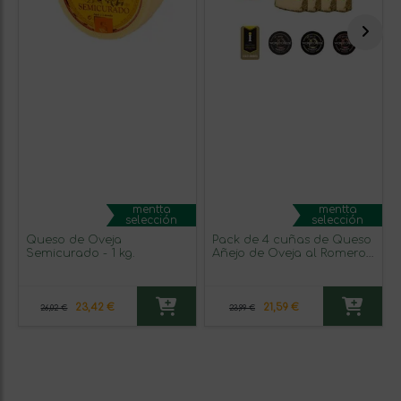
mentta
mentta
selección
selección
Queso de Oveja
Pack de 4 cuñas de Queso
Semicurado - 1 kg.
Añejo de Oveja al Romero -
220g
23,42 €
21,59 €
26,02 €
23,99 €