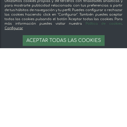
Utilizamos cookies propias y de terceros con finalidades analíticas y
Conoce mentta
para mostrarte publicidad relacionada con tus preferencias a partir
de tus hábitos de navegación y tu perfil. Puedes configurar o rechazar
Blog de mentta
las cookies haciendo click en "Configurar". También puedes aceptar
Vende en mentta
todas las cookies pulsando el botón "Aceptar todas las cookies. Para
más información puedes visitar nuestra
Política de cookies
.
Fidelización
Configurar
Preguntas frecuentes
19,79 €
21.99 €
AÑADIR A LA CESTA
ACEPTAR TODAS LAS COOKIES
23.56 €/kg
Legal
Aviso legal
Términos y condiciones
Pago seguro
Gestion de cookies