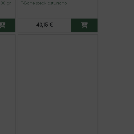
00 gr.
T-Bone steak asturiano
40,15 €