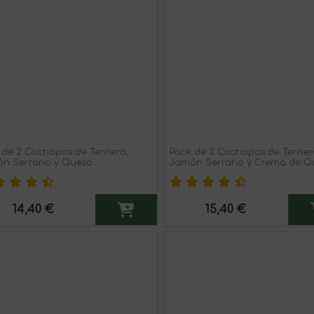
 de 2 Cachopos de Ternera,
Pack de 2 Cachopos de Terner
n Serrano y Queso
Jamón Serrano y Crema de Q
r./unidad
Cabrales 350gr./unidad
14,40 €
15,40 €