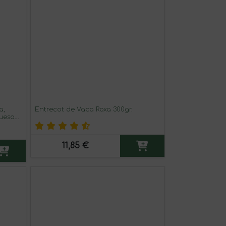
a,
Entrecot de Vaca Roxa 300gr.
ueso
11,85 €