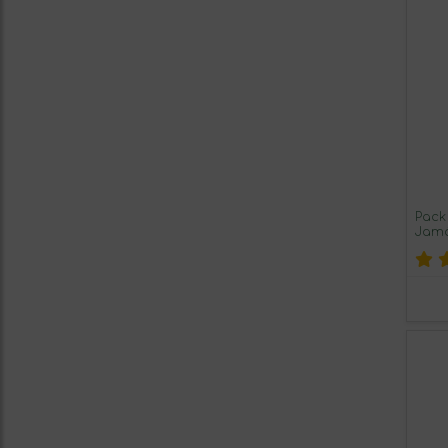
Pack
Jamó
350g