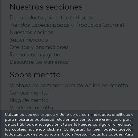
Nuestras secciones
Del productor, sin intermediarios
Tiendas Especializadas y Productos Gourmet
Nuestras cocinas
Supermercado
Ofertas y promociones
Recomienda y gana
Descubre los alimentos
Sobre mentta
Ventajas de comprar comida online en mentta
Conoce mentta
Blog de mentta
Vende en mentta
Fidelización
Utilizamos cookies propias y de terceros con finalidades analíticas y
para mostrarte publicidad relacionada con tus preferencias a partir
Preguntas frecuentes
de tus hábitos de navegación y tu perfil. Puedes configurar o rechazar
las cookies haciendo click en "Configurar". También puedes aceptar
Legal
todas las cookies pulsando el botón "Aceptar todas las cookies. Para