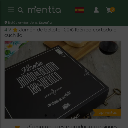
0
Estás enviando a:
España
4,9
Jamón de bellota 100% Ibérico cortado a
cuchillo
Top ventas
¡ Comprando este producto consigues