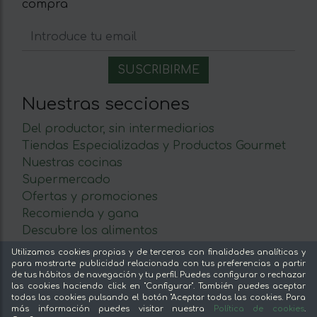
compra
Nuestras secciones
Del productor, sin intermediarios
Tiendas Especializadas y Productos Gourmet
Nuestras cocinas
Supermercado
Ofertas y promociones
Recomienda y gana
Descubre los alimentos
Utilizamos cookies propias y de terceros con finalidades analíticas y
Sobre mentta
para mostrarte publicidad relacionada con tus preferencias a partir
de tus hábitos de navegación y tu perfil. Puedes configurar o rechazar
Ventajas de comprar comida online en mentta
las cookies haciendo click en "Configurar". También puedes aceptar
todas las cookies pulsando el botón "Aceptar todas las cookies. Para
Conoce mentta
más información puedes visitar nuestra
Política de cookies
.