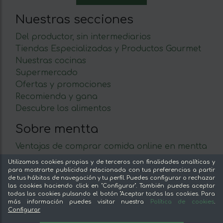
Nuestras secciones
Del productor, sin intermediarios
Tiendas Especializadas y Productos Gourmet
Nuestras cocinas
Supermercado
Ofertas y promociones
Recomienda y gana
Descubre los alimentos
Sobre mentta
Ventajas de comprar comida online en mentta
Conoce mentta
Utilizamos cookies propias y de terceros con finalidades analíticas y
Blog de mentta
para mostrarte publicidad relacionada con tus preferencias a partir
de tus hábitos de navegación y tu perfil. Puedes configurar o rechazar
Vende en mentta
las cookies haciendo click en "Configurar". También puedes aceptar
Fidelización
todas las cookies pulsando el botón "Aceptar todas las cookies. Para
más información puedes visitar nuestra
Política de cookies
.
Preguntas frecuentes
Configurar
32,90 €