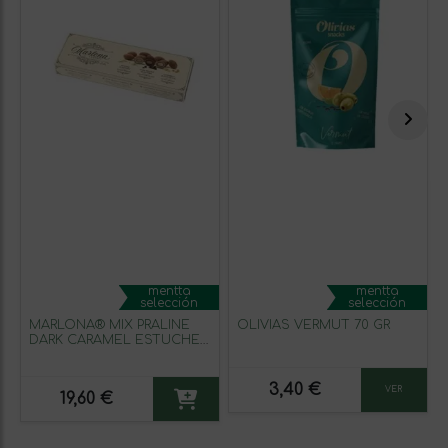
mentta
mentta
selección
selección
MARLONA® MIX PRALINE
OLIVIAS VERMUT 70 GR
DARK CARAMEL ESTUCHE
240 GR
3,40 €
VER
19,60 €