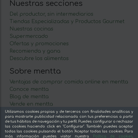
Nuestras secciones
Del productor, sin intermediarios
Tiendas Especializadas y Productos Gourmet
Nuestras cocinas
Supermercado
Ofertas y promociones
Recomienda y gana
Descubre los alimentos
Sobre mentta
Ventajas de comprar comida online en mentta
Conoce mentta
Blog de mentta
Vende en mentta
Fidelización
Utilizamos cookies propias y de terceros con finalidades analíticas y
para mostrarte publicidad relacionada con tus preferencias a partir
Preguntas frecuentes
de tus hábitos de navegación y tu perfil. Puedes configurar o rechazar
las cookies haciendo click en "Configurar". También puedes aceptar
Legal
todas las cookies pulsando el botón "Aceptar todas las cookies. Para
más información puedes visitar nuestra
Política de cookies
.