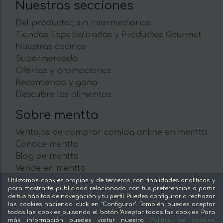
Nuestras secciones
Del productor, sin intermediarios
Tiendas Especializadas y Productos Gourmet
Nuestras cocinas
Supermercado
Ofertas y promociones
Recomienda y gana
Descubre los alimentos
Sobre mentta
Ventajas de comprar comida online en mentta
Conoce mentta
Blog de mentta
Vende en mentta
Fidelización
Utilizamos cookies propias y de terceros con finalidades analíticas y
para mostrarte publicidad relacionada con tus preferencias a partir
Preguntas frecuentes
de tus hábitos de navegación y tu perfil. Puedes configurar o rechazar
las cookies haciendo click en "Configurar". También puedes aceptar
Legal
todas las cookies pulsando el botón "Aceptar todas las cookies. Para
más información puedes visitar nuestra
Política de cookies
.