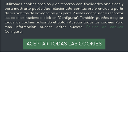
Vende en mentta
Utilizamos cookies propias y de terceros con finalidades analíticas y
Fidelización
para mostrarte publicidad relacionada con tus preferencias a partir
de tus hábitos de navegación y tu perfil. Puedes configurar o rechazar
Preguntas frecuentes
las cookies haciendo click en "Configurar". También puedes aceptar
todas las cookies pulsando el botón "Aceptar todas las cookies. Para
Legal
más información puedes visitar nuestra
Política de cookies
.
Configurar
Aviso legal
24,05 €
AÑADIR A LA CESTA
ACEPTAR TODAS LAS COOKIES
Términos y condiciones
Pago seguro
Gestion de cookies
© 2026 mentta — Todos los derechos
reservados