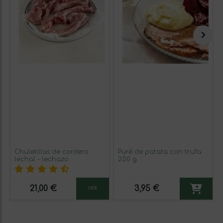
Chuletillas de cordero
Puré de patata con trufa
lechal - lechazo
250 g
21,00 €
3,95 €
VER