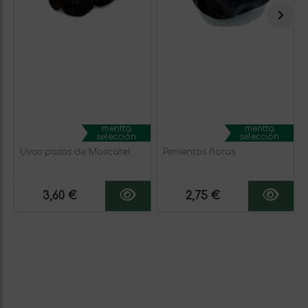
mentta
mentta
selección
selección
Uvas pasas de Moscatel
Pimientos ñoras
3,60 €
2,75 €