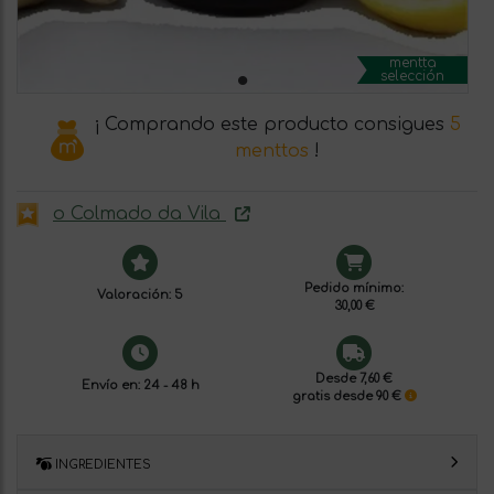
mentta
selección
¡ Comprando este producto consigues
5
menttos
!
o Colmado da Vila
Pedido mínimo:
Valoración: 5
30,00 €
Desde 7,60 €
Envío en: 24 - 48 h
gratis desde 90 €
INGREDIENTES