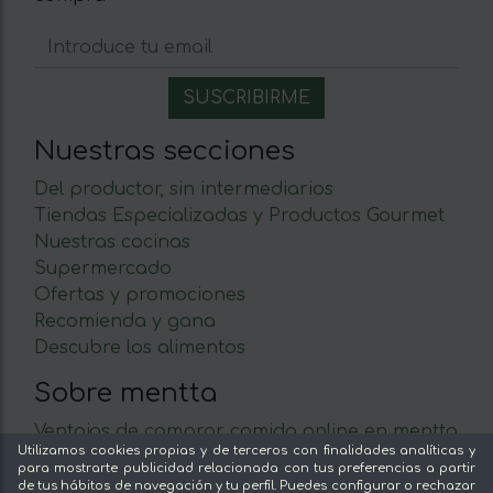
Nuestras secciones
Del productor, sin intermediarios
Tiendas Especializadas y Productos Gourmet
Nuestras cocinas
Supermercado
Ofertas y promociones
Recomienda y gana
Descubre los alimentos
Sobre mentta
Ventajas de comprar comida online en mentta
Utilizamos cookies propias y de terceros con finalidades analíticas y
Conoce mentta
para mostrarte publicidad relacionada con tus preferencias a partir
Blog de mentta
de tus hábitos de navegación y tu perfil. Puedes configurar o rechazar