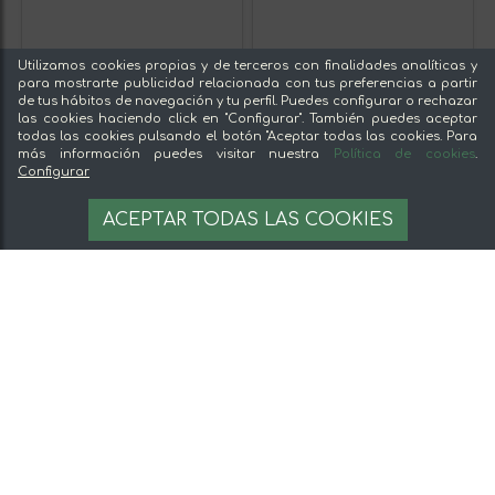
Utilizamos cookies propias y de terceros con finalidades analíticas y
para mostrarte publicidad relacionada con tus preferencias a partir
de tus hábitos de navegación y tu perfil. Puedes configurar o rechazar
las cookies haciendo click en "Configurar". También puedes aceptar
todas las cookies pulsando el botón "Aceptar todas las cookies. Para
más información puedes visitar nuestra
Política de cookies
.
Configurar
ACEPTAR TODAS LAS COOKIES