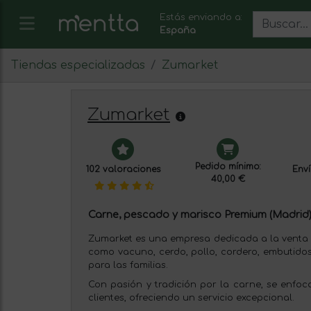
Estás enviando a:
España
Tiendas especializadas
Zumarket
Zumarket
Pedido mínimo:
102 valoraciones
Enví
40,00 €
Carne, pescado y marisco Premium (Madrid)
Zumarket es una empresa dedicada a la venta 
como vacuno, cerdo, pollo, cordero, embutido
para las familias.
Con pasión y tradición por la carne, se enfoc
clientes, ofreciendo un servicio excepcional.