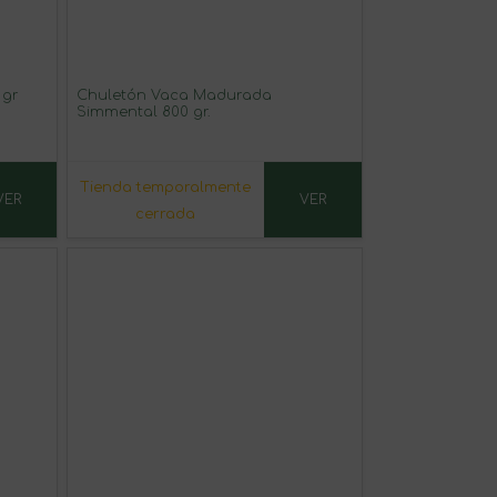
 gr
Chuletón Vaca Madurada
Simmental 800 gr.
Tienda temporalmente
VER
VER
cerrada