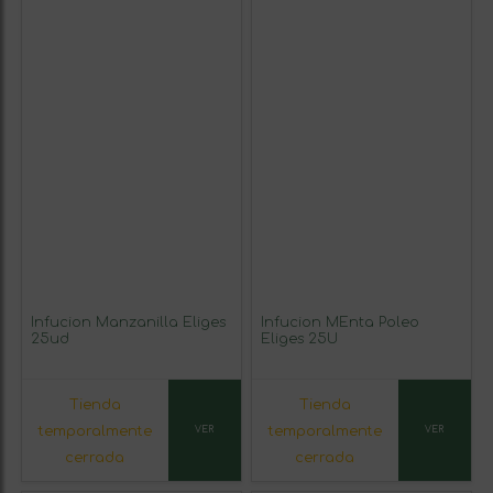
Infucion Manzanilla Eliges
Infucion MEnta Poleo
25ud
Eliges 25U
Tienda
Tienda
temporalmente
temporalmente
VER
VER
cerrada
cerrada