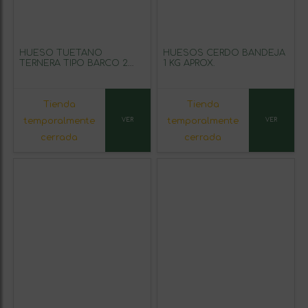
HUESO TUETANO
HUESOS CERDO BANDEJA
TERNERA TIPO BARCO 2
1 KG APROX.
UNID/1 KG APROX
Tienda
Tienda
temporalmente
temporalmente
VER
VER
cerrada
cerrada