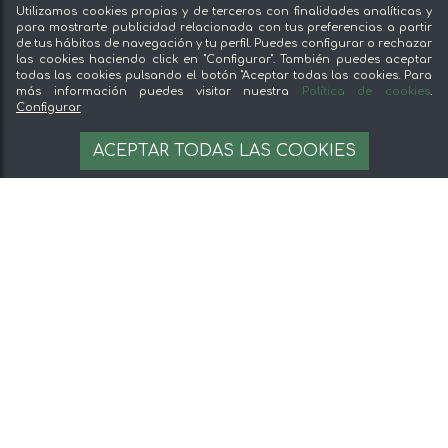
Utilizamos cookies propias y de terceros con finalidades analíticas y
para mostrarte publicidad relacionada con tus preferencias a partir
de tus hábitos de navegación y tu perfil. Puedes configurar o rechazar
las cookies haciendo click en "Configurar". También puedes aceptar
todas las cookies pulsando el botón "Aceptar todas las cookies. Para
más información puedes visitar nuestra
Política de cookies
.
Configurar
ACEPTAR TODAS LAS COOKIES