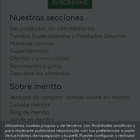
Nuestras secciones
Del productor, sin intermediarios
Tiendas Especializadas y Productos Gourmet
Nuestras cocinas
Supermercado
Ofertas y promociones
Recomienda y gana
Descubre los alimentos
Sobre mentta
Ventajas de comprar comida online en mentta
Conoce mentta
Blog de mentta
Vende en mentta
Utilizamos cookies propias y de terceros con finalidades analíticas y
Fidelización
para mostrarte publicidad relacionada con tus preferencias a partir
Preguntas frecuentes
de tus hábitos de navegación y tu perfil. Puedes configurar o rechazar