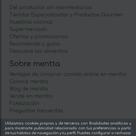
Del productor, sin intermediarios
Tiendas Especializadas y Productos Gourmet
Nuestras cocinas
Supermercado
Ofertas y promociones
Recomienda y gana
Descubre los alimentos
Sobre mentta
Ventajas de comprar comida online en mentta
Conoce mentta
Blog de mentta
Vende en mentta
Fidelización
Preguntas frecuentes
Legal
Utilizamos cookies propias y de terceros con finalidades analíticas y
para mostrarte publicidad relacionada con tus preferencias a partir
de tus hábitos de navegación y tu perfil. Puedes configurar o rechazar
Aviso legal