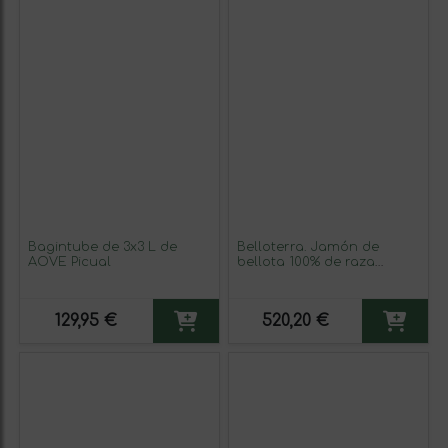
Bagintube de 3x3 L de
Belloterra. Jamón de
AOVE Picual
bellota 100% de raza
ibérica D.O. LOS
PEDROCHES + Eloy
Escudero.
129,95 €
520,20 €