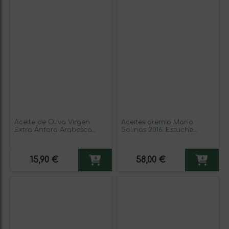
Aceite de Oliva Virgen
Aceites premio Mario
Extra Ánfora Arabesca
Solinas 2016. Estuche
750ml VERDE TEMPRANO-
Regalo con 3 botellas de
EDICION LIMITADA
500 ml.
15,90 €
58,00 €