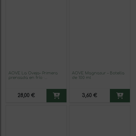
AOVE La Oveja– Primera
AOVE Magnasur – Botella
prensada en frío ·
de 100 ml
Producción limitada y
artesanal 500ML·
Ecológico
28,00 €
3,60 €