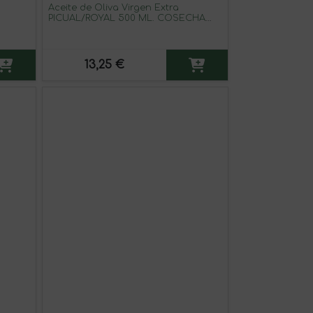
Aceite de Oliva Virgen Extra
PICUAL/ROYAL 500 ML. COSECHA
TEMPRANA VERDE «RECUERDAME»
13,25 €