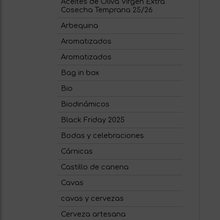
Aceites de Oliva Virgen Extra
Cosecha Temprana 25/26
Arbequina
Aromatizados
Aromatizados
Bag in box
Bio
Biodinámicos
Black Friday 2025
Bodas y celebraciones
Cárnicas
Castillo de canena
Cavas
cavas y cervezas
Cerveza artesana