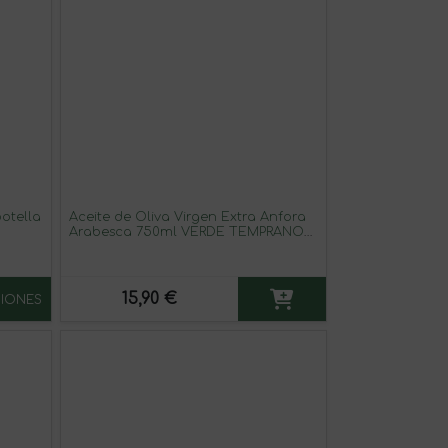
otella
Aceite de Oliva Virgen Extra Ánfora
Arabesca 750ml VERDE TEMPRANO-
EDICION LIMITADA
15,90 €
IONES