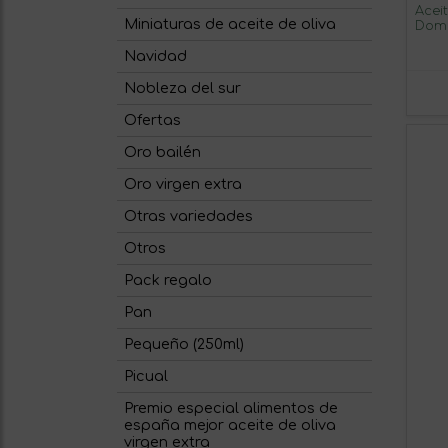
Acei
Miniaturas de aceite de oliva
Domi
Navidad
Nobleza del sur
Ofertas
Oro bailén
Oro virgen extra
Otras variedades
Otros
Pack regalo
Pan
Pequeño (250ml)
Picual
Premio especial alimentos de
españa mejor aceite de oliva
virgen extra