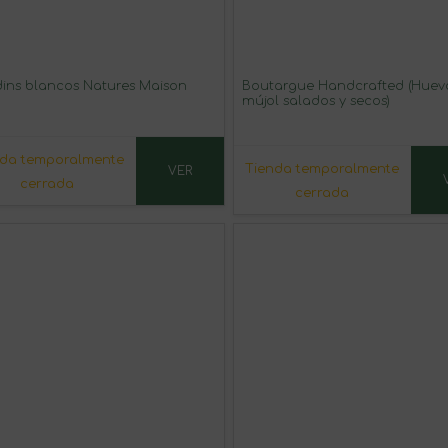
ins blancos Natures Maison
Boutargue Handcrafted (Huev
mújol salados y secos)
nda temporalmente
Tienda temporalmente
VER
cerrada
cerrada