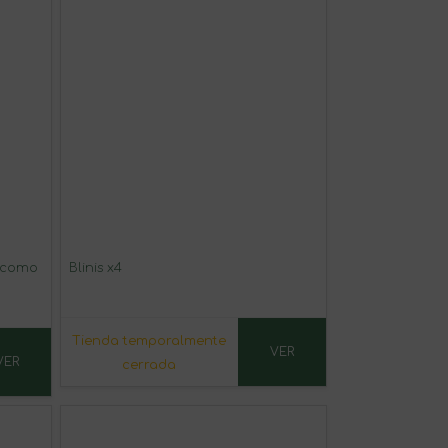
 "como
Blinis x4
Tienda temporalmente
VER
VER
cerrada