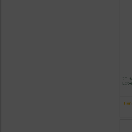
2T d
Labe
Tie