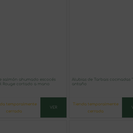
e salmón ahumado escocés
Alubias de Tarbais cocinadas
l Rouge cortado a mano
antaño
nda temporalmente
Tienda temporalmente
VER
cerrada
cerrada