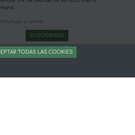
llévate 5% de descuento en tu primera
ompra
egal
EPTAR TODAS LAS COOKIES
iso legal
rminos y condiciones
ago seguro
stion de cookies