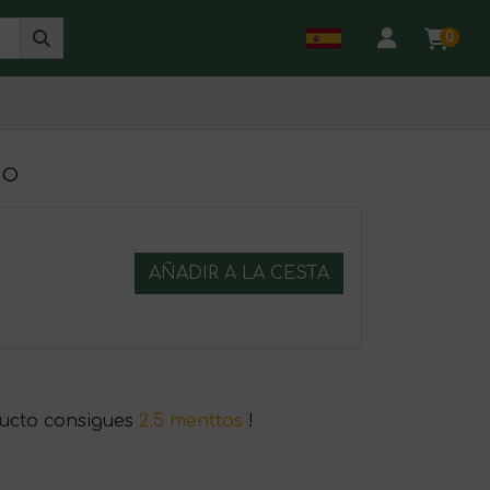
0
do
AÑADIR A LA CESTA
ucto consigues
2.5 menttos
!