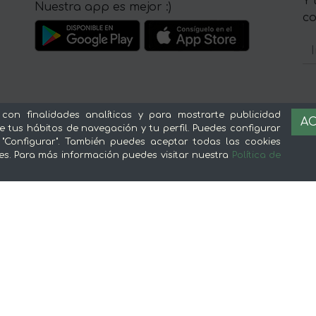
Y 
Nuestra app es mejor :)
c
Sobre mentta
L
 con finalidades analíticas y para mostrarte publicidad
AC
e tus hábitos de navegación y tu perfil. Puedes configurar
Ventajas de comprar comida online en
Av
 "Configurar". También puedes aceptar todas las cookies
es. Para más información puedes visitar nuestra
Política de
mentta
Té
Conoce mentta
P
Blog de mentta
Ge
Vende en mentta
Fidelización
Preguntas frecuentes