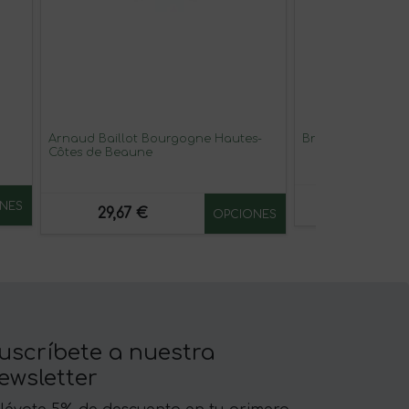
Arnaud Baillot Bourgogne Hautes-
Brazos de los An
Côtes de Beaune
11,98 €
NES
29,67 €
OPCIONES
uscríbete a nuestra
ewsletter