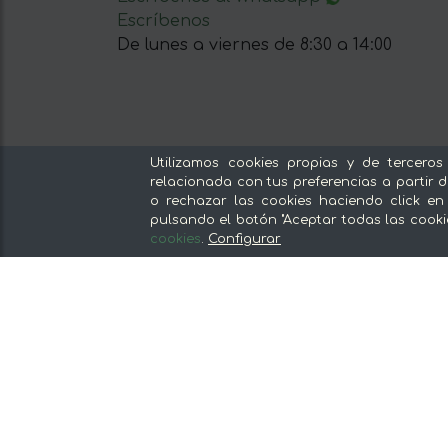
Escríbenos
De lunes a viernes de 8:30 a 14:00
Nuestras secciones
Utilizamos cookies propias y de terceros
relacionada con tus preferencias a partir d
Del productor, sin intermediarios
o rechazar las cookies haciendo click en
pulsando el botón "Aceptar todas las cooki
Tiendas Especializadas y Productos
cookies
.
Configurar
Gourmet
Nuestras cocinas
Supermercado
Ofertas y promociones
Recomienda y gana
Descubre los alimentos