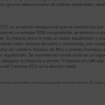
on granos seleccionados de cultivos sostenibles, idea
ECO, un producto excepcional que se caracteriza por
ntado en un envase 100% compostable, se elabora a pa
les. Su mezcla única brinda un sabor equilibrado y una
podrás notar aromas de cedro y manzanilla, con notas
rar en cafetera italiana, de filtro o prensa francesa, 
 equilibrado. Se recomienda conservarlo en un lugar fr
asegurar su frescura y aroma. Si buscas un café que
ovell Cremoso ECO es la elección ideal.
 forma automática con lo que puede contener errores. En caso d