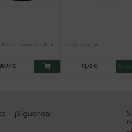
920 Gran Reserva Extra Brut
Gregal d'Espiells
20,97 €
10,72 €
OPCIO
te
¡Síguenos!
S
n