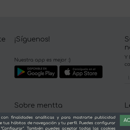
te
¡Síguenos!
S
n
Y 
Nuestra app es mejor :)
c
Sobre mentta
L
Ventajas de comprar comida online en
Av
 con finalidades analíticas y para mostrarte publicidad
AC
mentta
Té
e tus hábitos de navegación y tu perfil. Puedes configurar
 "Configurar". También puedes aceptar todas las cookies
Conoce mentta
P