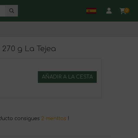
0
270 g La Tejea
AÑADIR A LA CESTA
ducto consigues
2 menttos
!