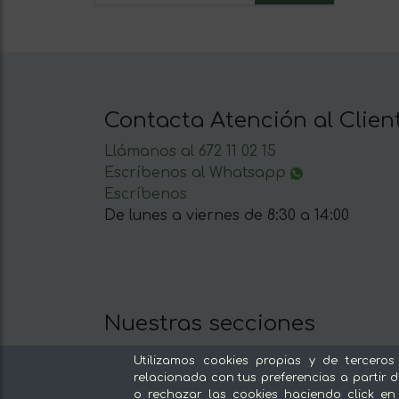
Contacta Atención al Clien
Llámanos al 672 11 02 15
Escríbenos al Whatsapp
Escríbenos
De lunes a viernes de 8:30 a 14:00
Nuestras secciones
Del productor, sin intermediarios
Utilizamos cookies propias y de terceros
Tiendas Especializadas y Productos
relacionada con tus preferencias a partir d
o rechazar las cookies haciendo click en
Gourmet