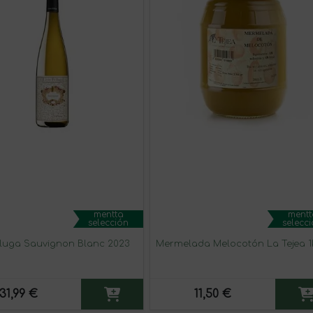
mentta
mentt
selección
selecc
elluga Sauvignon Blanc 2023
Mermelada Melocotón La Tejea 1
31,99 €
11,50 €