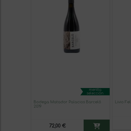
mentta
selección
Bodega Matador Palacios Barceló
Livio F
2019
72,00 €