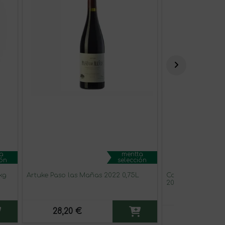
a
mentta
ión
selección
kg
Artuke Paso las Mañas 2022 0,75L
Catena Zapata M
2022 37,5cl
28,20 €
47,90 €