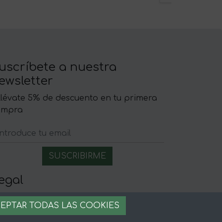
uscríbete a nuestra
ewsletter
llévate 5% de descuento en tu primera
ompra
egal
iso legal
EPTAR TODAS LAS COOKIES
rminos y condiciones
ago seguro