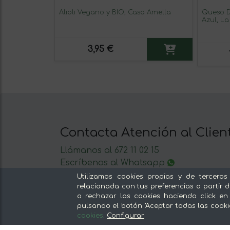
Alioli Vegano y BIO, Casa Amella
Queso D
Azul, La
3,95 €
Contacta Atención al Clien
Llámanos al 672 11 02 15
Escríbenos al Whatsapp
Escríbenos
Utilizamos cookies propias y de terceros
De lunes a viernes de 8:30 a 14:00
relacionada con tus preferencias a partir d
o rechazar las cookies haciendo click en
pulsando el botón "Aceptar todas las cooki
cookies
.
Configurar