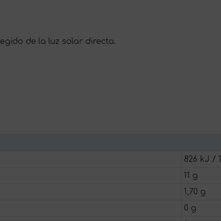
gido de la luz solar directa.
826 kJ / 
11 g
1,70 g
0 g