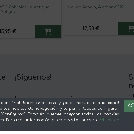
.O.P Cabrales La Antigua
Miel de Acacia, Alemany1879
 Antigua
12,50 €
15,95 €
te
¡Síguenos!
S
n
Y 
Nuestra app es mejor :)
c
 con finalidades analíticas y para mostrarte publicidad
AC
e tus hábitos de navegación y tu perfil. Puedes configurar
 "Configurar". También puedes aceptar todas las cookies
es. Para más información puedes visitar nuestra
Política de