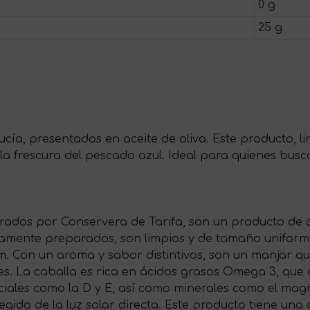
0 g
25 g
lucía, presentados en aceite de oliva. Este producto, l
a frescura del pescado azul. Ideal para quienes busc
orados por Conservera de Tarifa, son un producto de a
osamente preparados, son limpios y de tamaño uniform
. Con un aroma y sabor distintivos, son un manjar qu
s. La caballa es rica en ácidos grasos Omega 3, que 
nciales como la D y E, así como minerales como el mag
egido de la luz solar directa. Este producto tiene un