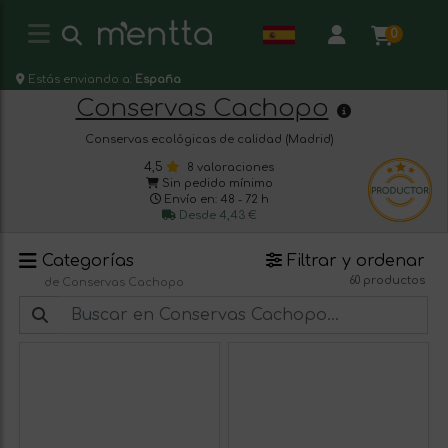
0
Estás enviando a:
España
Conservas Cachopo
Conservas ecológicas de calidad (Madrid)
4,5
8 valoraciones
Sin pedido mínimo
Envío en: 48 - 72 h
Desde 4,43 €
Categorías
Filtrar y ordenar
60 productos
de Conservas Cachopo