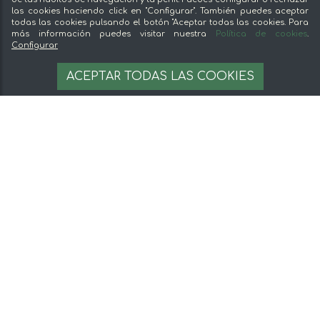
las cookies haciendo click en "Configurar". También puedes aceptar
todas las cookies pulsando el botón "Aceptar todas las cookies. Para
más información puedes visitar nuestra
Política de cookies
.
Configurar
ACEPTAR TODAS LAS COOKIES