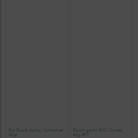
Bio Black Garlic, Container
Black garlic BIO, Cloves
60gr
60g PET