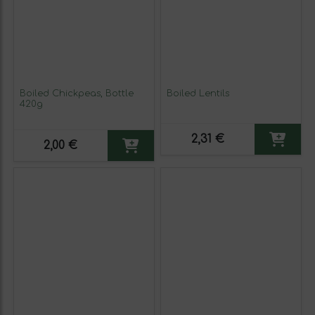
Boiled Chickpeas, Bottle
Boiled Lentils
420g
2,31 €
2,00 €