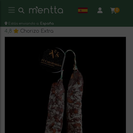
0
Estás enviando a:
España
4,8
Chorizo Extra