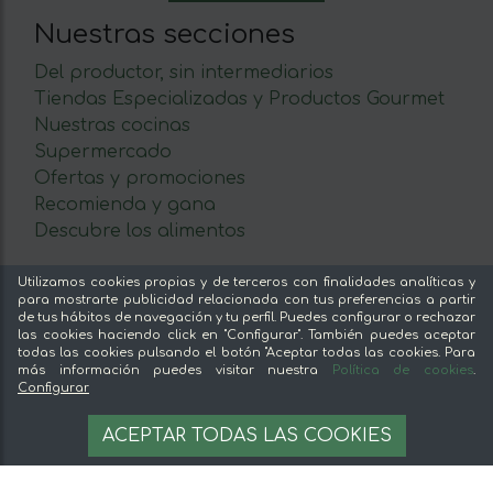
Nuestras secciones
Del productor, sin intermediarios
Tiendas Especializadas y Productos Gourmet
Nuestras cocinas
Supermercado
Ofertas y promociones
Recomienda y gana
Descubre los alimentos
Sobre mentta
Utilizamos cookies propias y de terceros con finalidades analíticas y
para mostrarte publicidad relacionada con tus preferencias a partir
Ventajas de comprar comida online en mentta
de tus hábitos de navegación y tu perfil. Puedes configurar o rechazar
las cookies haciendo click en "Configurar". También puedes aceptar
Conoce mentta
todas las cookies pulsando el botón "Aceptar todas las cookies. Para
Blog de mentta
más información puedes visitar nuestra
Política de cookies
.
Configurar
Vende en mentta
Fidelización
163,30 €
OPCIONES
ACEPTAR TODAS LAS COOKIES
Preguntas frecuentes
Legal