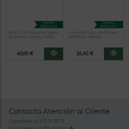
mentta
mentta
selección
selección
Pack 5: 5 sobres de Paleta
Lomo de Cebo de Campo
de Bellota Ibérica 100%
50% Raza Ibérico
Raza Ibérica cortada a
máquina.
40,00 €
26,40 €
Contacta Atención al Cliente
Llámanos al 672 11 02 15
Escríbenos al Whatsapp