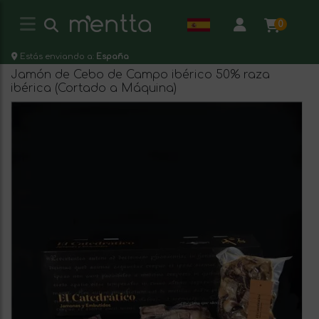
0
Estás enviando a:
España
Jamón de Cebo de Campo ibérico 50% raza
ibérica (Cortado a Máquina)