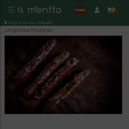
0
Estás enviando a:
España
Longaniza Picañosa