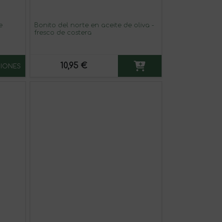
e
Bonito del norte en aceite de oliva -
fresco de costera
10,95 €
IONES