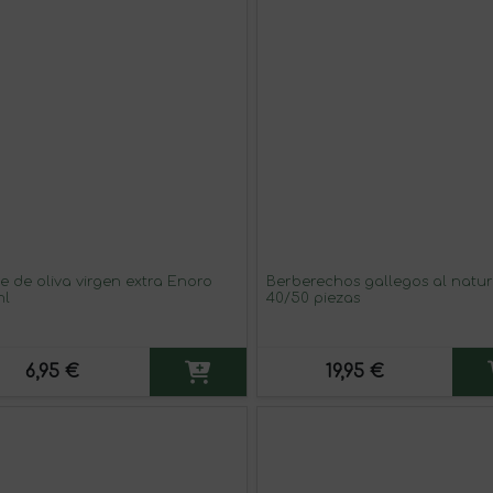
te de oliva virgen extra Enoro
Berberechos gallegos al natur
ml
40/50 piezas
6,95 €
19,95 €