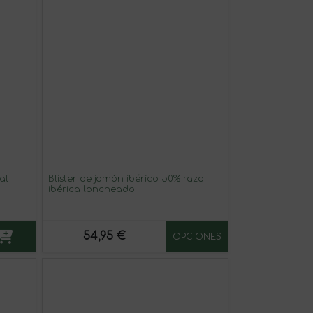
al
Blister de jamón ibérico 50% raza
ibérica loncheado
54,95 €
OPCIONES