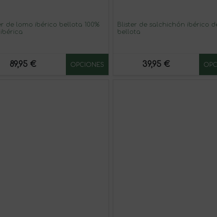
ter de lomo ibérico bellota 100%
Blister de salchichón ibérico d
 ibérica
bellota
89,95 €
39,95 €
OPCIONES
OPC