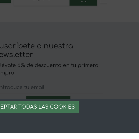
uscríbete a nuestra
ewsletter
llévate 5% de descuento en tu primera
ompra
EPTAR TODAS LAS COOKIES
egal
iso legal
rminos y condiciones