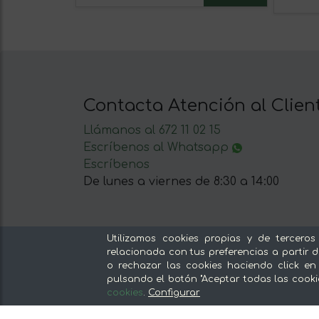
Contacta Atención al Clien
Llámanos al 672 11 02 15
Escríbenos al Whatsapp
Escríbenos
De lunes a viernes de 8:30 a 14:00
Utilizamos cookies propias y de terceros
relacionada con tus preferencias a partir d
Nuestras secciones
o rechazar las cookies haciendo click en
pulsando el botón "Aceptar todas las cooki
Del productor, sin intermediarios
cookies
.
Configurar
Tiendas Especializadas y Productos