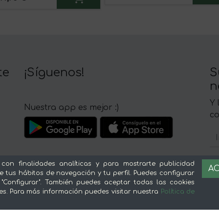
te
¡Síguenos!
S
n
Y 
Nuestra app es mejor :)
c
 con finalidades analíticas y para mostrarte publicidad
AC
e tus hábitos de navegación y tu perfil. Puedes configurar
Sobre mentta
L
 "Configurar". También puedes aceptar todas las cookies
es. Para más información puedes visitar nuestra
Política de
Ventajas de comprar comida online en
Av
mentta
Té