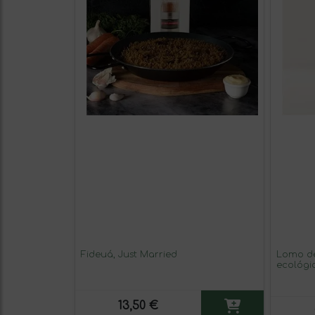
Fideuá, Just Married
Lomo de
ecológi
13,50 €