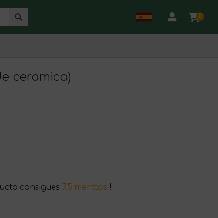
0
 de cerámica)
ucto consigues
7.5 menttos
!