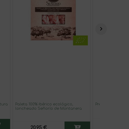
tura
Paleta 100% ibérico ecológico,
Presa de Bellota 
loncheado Señorío de Montanera
36,95 €
20,95 €