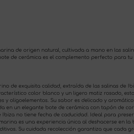
marina de origen natural, cultivada a mano en las salin
 bote de cerámica es el complemento perfecto para tu
rino de exquisita calidad, extraída de las salinas de
terístico color blanco y un ligero matiz rosado, esta 
s y oligoelementos. Su sabor es delicado y aromático, 
ada en un elegante bote de cerámica con tapón de cor
 de Ibiza no tiene fecha de caducidad. Ideal para prese
ia marina es una experiencia única al deshacerse en la 
 aditivos. Su cuidada recolección garantiza que cada g