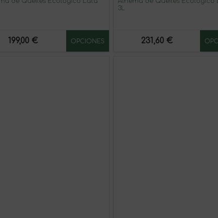
ma de Queiles Ecológico Lata
Alhema de Queiles Ecológico 
3L
199,00 €
231,60 €
OPCIONES
OPC