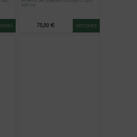
Lata
Alhema de Queiles Ecológico Lata
500 ml
75,00 €
IONES
OPCIONES