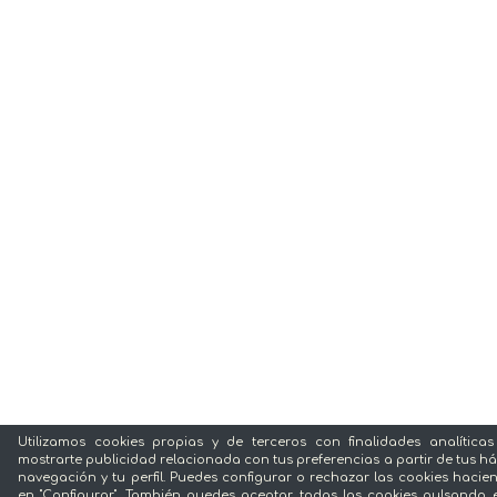
Utilizamos cookies propias y de terceros con finalidades analítica
mostrarte publicidad relacionada con tus preferencias a partir de tus há
navegación y tu perfil. Puedes configurar o rechazar las cookies hacien
en "Configurar". También puedes aceptar todas las cookies pulsando 