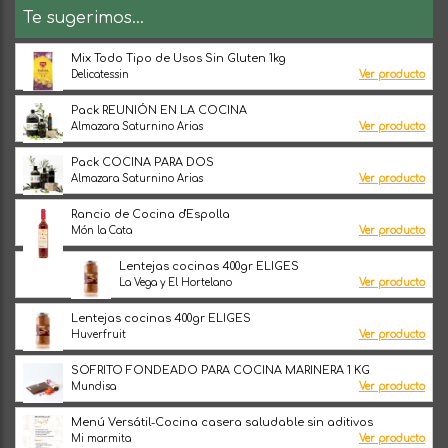
Te sugerimos...
Mix Todo Tipo de Usos Sin Gluten 1kg
Delicatessin
Ver producto
Pack REUNIÓN EN LA COCINA
Almazara Saturnino Arias
Ver producto
Pack COCINA PARA DOS
Almazara Saturnino Arias
Ver producto
Rancio de Cocina d'Espolla
Món la Cata
Ver producto
Lentejas cocinas 400gr ELIGES
La Vega y El Hortelano
Ver producto
Lentejas cocinas 400gr ELIGES
Huverfruit
Ver producto
SOFRITO FONDEADO PARA COCINA MARINERA 1 KG
Mundisa
Ver producto
Menú Versátil-Cocina casera saludable sin aditivos
Mi marmita
Ver producto