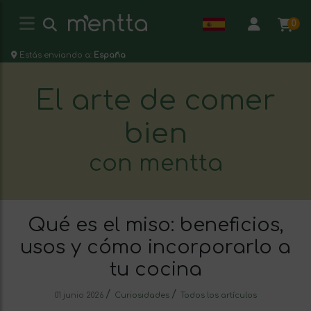
0
Estás enviando a:
España
El arte de comer
bien
con mentta
Qué es el miso: beneficios,
usos y cómo incorporarlo a
tu cocina
/
/
01 junio 2026
Curiosidades
Todos los artículos