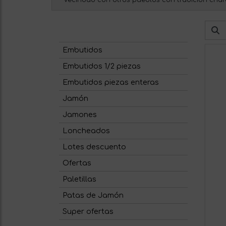
vecindad con otros pueblos con tradición char
Embutidos
Embutidos 1/2 piezas
Embutidos piezas enteras
Jamón
Jamones
Loncheados
Lotes descuento
Ofertas
Paletillas
Patas de Jamón
Super ofertas