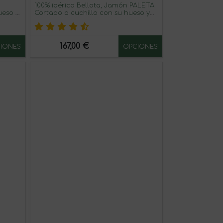
100% ibérico Bellota, Jamón PALETA
ueso y
Cortado a cuchillo con su hueso y
virutas
167,00 €
IONES
OPCIONES