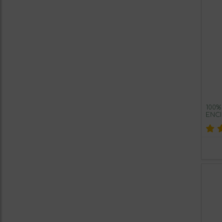
100%
ENC