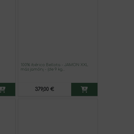
100% ibérico Bellota - JAMÓN XXL
más jamón¡ - (de 9 kg
aproximadamente). Con aromas muy
definidos, elegantes y persistentes.
379,00 €