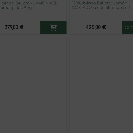
 ibérico Bellota - JAMÓN XXL
100% ibérico Bellota, Jamón
jamón¡ - (de 9 kg
CORTADO a cuchillo con su h
ximadamente). Con aromas muy
virutas.
idos, elegantes y persistentes.
a)
379,00 €
425,00 €
OPC