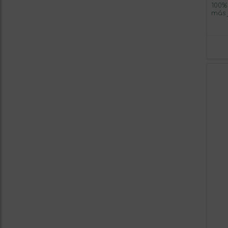
100%
más 
apro
defin
(copi