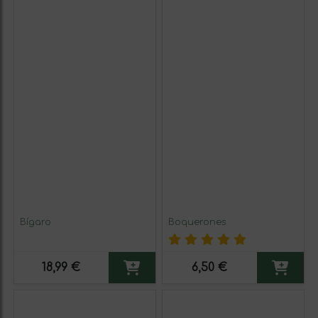
Bígaro
Boquerones
18,99 €
6,50 €