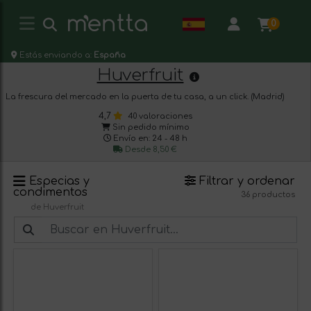
0
Estás enviando a:
España
Huverfruit
La frescura del mercado en la puerta de tu casa, a un click. (Madrid)
4,7
40 valoraciones
Sin pedido mínimo
Envío en: 24 - 48 h
Desde 8,50 €
Especias y
Filtrar y ordenar
condimentos
36 productos
de Huverfruit