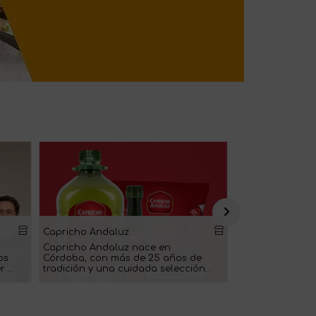
Capricho Andaluz
Benitoren
Capricho Andaluz nace en
Frutos secos p
os
Córdoba, con más de 25 años de
natural, frescur
r y
tradición y una cuidada selección
artesanal. (Nava
en origen. (Córdoba)