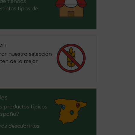
de tiendas
stintos tipos de
ten
ar nuestra selección
ten de la mejor
les
s productos típicos
España?
ás descubrirlos