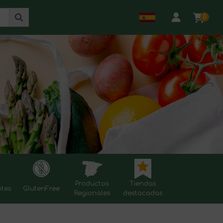
0
Productos
Tiendas
otes
GlutenFree
Regionales
destacadas