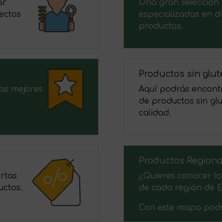
ar
Una gran selección 
ectos
especializadas en di
productos.
Productos sin glu
las mejores
Aquí podrás encontr
de productos sin glu
calidad.
Productos Regiona
rtas
¿Quieres conocer lo
uctos.
de cada región de 
Con este mapa podr