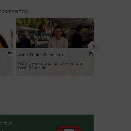
nidad mentta.
Juan Gómez Selección
Patatas Catalán
Frutas y verduras del campo a tu
La mejor patata 
casa (Madrid)
mercado (Madri
zadas