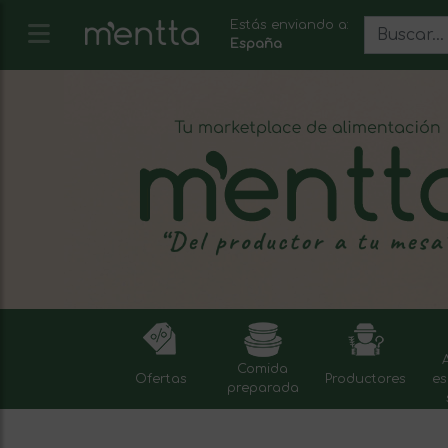
Estás enviando a:
España
Comida
Ofertas
Productores
es
preparada