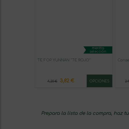
mentta
selección
TÉ FOP YUNNAN "TÉ ROJO"
Conse
3,82 €
OPCIONES
4,20 €
24
Prepara la lista de la compra, haz t