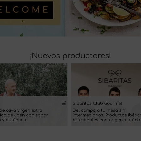
¡Nuevos productores!
Sibaritas Club Gourmet
de oliva virgen extra
Del campo a tu mesa sin
ico de Jaén con sabor
intermediarios. Productos ibéric
 y auténtico.
artesanales con origen, carácte
sabor auténtico. (Ciudad Real)