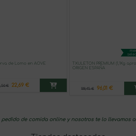
men
sele
rva de Lomo en AOVE
TXULETON PREMIUM (1,1Kg aprox.)
ORIGEN ESPAÑA
22,69 €
,50 €
96,01 €
109,45 €
u pedido de comida online y nosotros te lo llevamos 