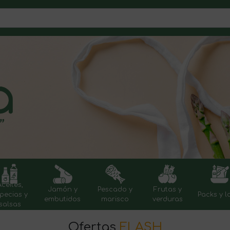
Aceites,
Jamón y
Pescado y
Frutas y
pecias y
Packs y l
embutidos
marisco
verduras
salsas
Ofertas
FLASH